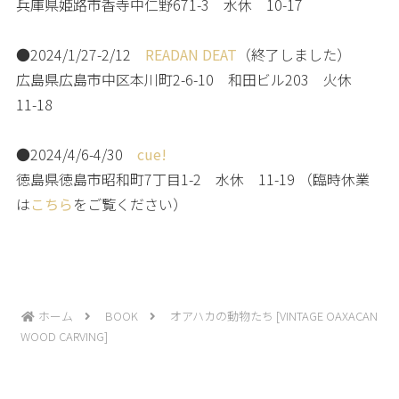
兵庫県姫路市香寺中仁野671-3 水休 10-17
●2024/1/27-2/12
READAN DEAT
（終了しました）
広島県広島市中区本川町2-6-10 和田ビル203 火休
11-18
●2024/4/6-4/30
cue!
徳島県徳島市昭和町7丁目1-2 水休 11-19 （臨時休業
は
こちら
をご覧ください）
ホーム
BOOK
オアハカの動物たち [VINTAGE OAXACAN
WOOD CARVING]