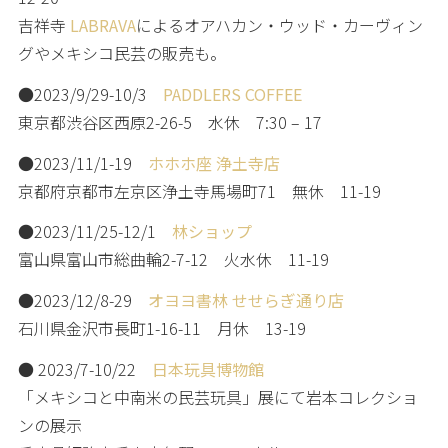
吉祥寺
LABRAVA
によるオアハカン・ウッド・カーヴィン
グやメキシコ民芸の販売も。
●2023/9/29-10/3
PADDLERS COFFEE
東京都渋谷区西原2-26-5 水休 7:30 – 17
●2023/11/1-19
ホホホ座 浄土寺店
京都府京都市左京区浄土寺馬場町71 無休 11-19
●2023/11/25-12/1
林ショップ
富山県富山市総曲輪2-7-12 火水休 11-19
●2023/12/8-29
オヨヨ書林 せせらぎ通り店
石川県金沢市長町1-16-11 月休 13-19
● 2023/7-10/22
日本玩具博物館
「メキシコと中南米の民芸玩具」展にて岩本コレクショ
ンの展示