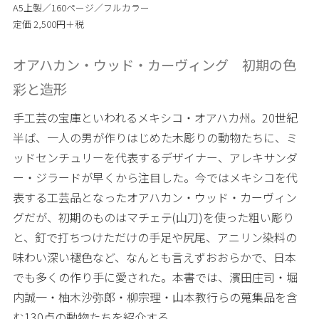
A5上製／160ページ／フルカラー
定価 2,500円＋税
オアハカン・ウッド・カーヴィング 初期の色
彩と造形
手工芸の宝庫といわれるメキシコ・オアハカ州。20世紀
半ば、一人の男が作りはじめた木彫りの動物たちに、ミ
ッドセンチュリーを代表するデザイナー、アレキサンダ
ー・ジラードが早くから注目した。今ではメキシコを代
表する工芸品となったオアハカン・ウッド・カーヴィン
グだが、初期のものはマチェテ(山刀)を使った粗い彫り
と、釘で打ちつけただけの手足や尻尾、アニリン染料の
味わい深い褪色など、なんとも言えずおおらかで、日本
でも多くの作り手に愛された。本書では、濱田庄司・堀
内誠一・柚木沙弥郎・柳宗理・山本教行らの蒐集品を含
む130点の動物たちを紹介する。