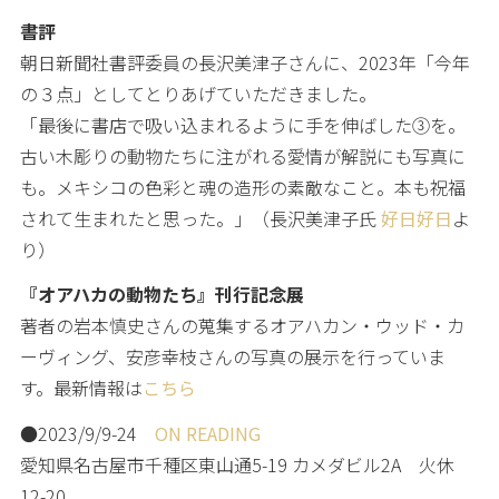
書評
朝日新聞社書評委員の長沢美津子さんに、2023年「今年
の３点」としてとりあげていただきました。
「最後に書店で吸い込まれるように手を伸ばした③を。
古い木彫りの動物たちに注がれる愛情が解説にも写真に
も。メキシコの色彩と魂の造形の素敵なこと。本も祝福
されて生まれたと思った。」（長沢美津子氏
好日好日
よ
り）
『オアハカの動物たち』刊行記念展
著者の岩本慎史さんの蒐集するオアハカン・ウッド・カ
ーヴィング、安彦幸枝さんの写真の展示を行っていま
す。最新情報は
こちら
●2023/9/9-24
ON READING
愛知県名古屋市千種区東山通5-19 カメダビル2A 火休
12-20