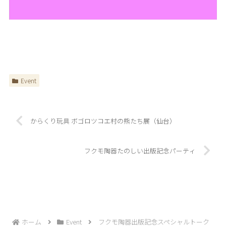
Event
からくり玩具 ボゴロツコエ村の熊たち展（仙台）
フクモ陶器たのしい出版記念パーティ
ホーム
Event
フクモ陶器出版記念スペシャルトーク