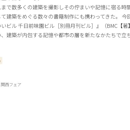
れまで数多くの建築を撮影しその佇まいや記憶に宿る時間
じて建築をめぐる数々の書籍制作にも携わってきた。 今
いいビル 千日前味園ビル［別冊月刊ビル］』（BMC【
い、建築が内包する記憶や都市の層を新たなかたちで立
n
と関西フェア