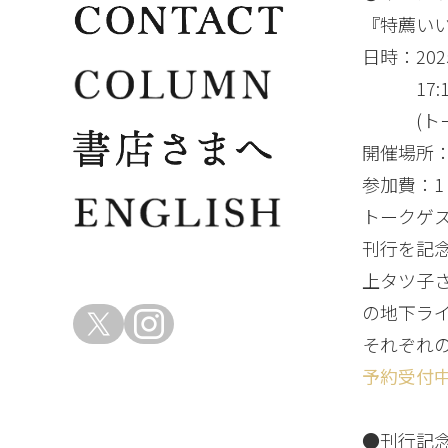
『特薦い
日時：202
17:15開
(トーク
開催場所：
参加費：1
トークゲス
刊行を記念
上タツ子
の地下ラ
それぞれ
予約受付
●刊行記