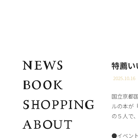
特薦い
2025.10.16
国立京都
ルの本が
の５人で
●イベン