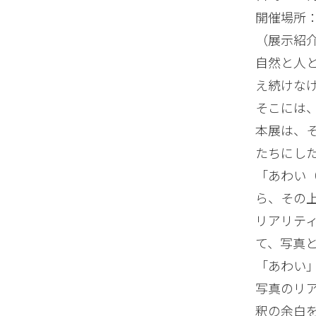
開催場所
（展示紹
自然と人
え続けな
そこには
本展は、
たちにし
「あわい
ら、その
リアリテ
て、写真
「あわい
写真のリ
釈の余白