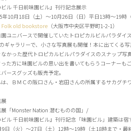
いビル 千日前味園ビル』刊行記念展示
25年10月18日（土）〜10月26日（日）平日13時～19時
：
Folk old bookstore
（大阪市中央区平野町1-2-1）
園ユニバースで開催していたトロピカルビルパラダイスに、
hopのギャラリーで、小さな写真展も開催！本に出てく
きなかった歴代トロピカルビルパラダイスのスナップ写
さった方に味園ビルの思い出を書いてもらうコーナーも
ニバースグッズも販売予定。
kさんは、ＢＭＣの阪口さん・岩田さんの所属するサカグチ
真展
「Monster Nation 潜むものの国」/
いビル 千日前味園ビル』刊行記念「味園ビル」建築は宿
月9日（火）～27日（土）12時～19時（土18時まで・最