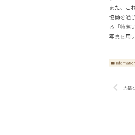
また、こ
協働を通
る『特薦
写真を用
Informatio
大福