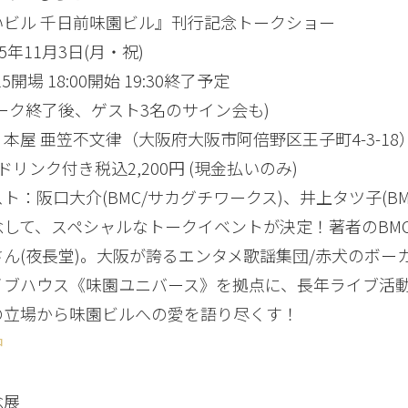
いビル 千日前味園ビル』刊行記念トークショー
5年11月3日(月・祝)
場 18:00開始 19:30終了予定
終了後、ゲスト3名のサイン会も)
本屋 亜笠不文律（大阪府大阪市阿倍野区王子町4-3-18
ドリンク付き税込2,200円 (現金払いのみ)
ト：阪口大介(BMC/サカグチワークス)、井上タツ子(BM
して、スペシャルなトークイベントが決定！著者のBMCか
さん(夜長堂)。大阪が誇るエンタメ歌謡集団/赤犬のボ
イブハウス《味園ユニバース》を拠点に、長年ライブ活動
の立場から味園ビルへの愛を語り尽くす！
中
念展