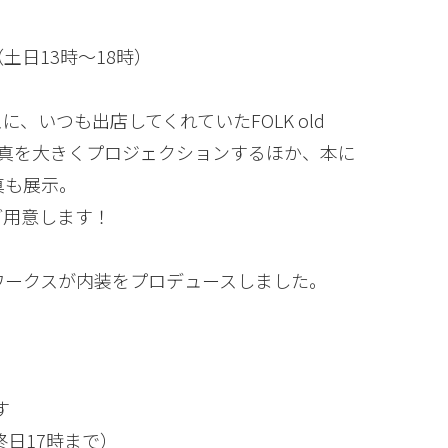
（土日13時～18時）
いつも出店してくれていたFOLK old
る写真を大きくプロジェクションするほか、本に
真も展示。
ご用意します！
ワークスが内装をプロデュースしました。
す
終日17時まで）