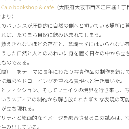
：
Calo bookshop & cafe
（大阪府大阪市西区江戸堀１丁
介より）
とのバランスが圧倒的に自然の側へと傾いている場所に
ければ、たちまち自然に飲み込まれてしまう。
、数えきれないほどの存在と、意識せずにはいられない
そうした自然と人とのあわいに身を置く日々の中から立
たものである。
（間）」をテーマに長年にわたり写真作品の制作を続け
上に着彩やドローイングを重ねる表現へと行き着いた。
ィとフィクション、そしてフェイクの境界を行き来し、
というメディアの制約から解き放たれた新たな表現の可
」が立ち現れる。
アリティと絵画的なイメージを融合させるこの試みは、
を生み出している。