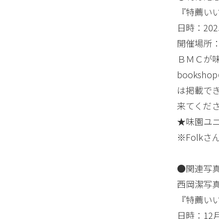
『特薦い
日時：20
開催場所
ＢＭＣが味
books
は掲載で
来てくだ
★味園ユ
※Fol
●関連写
西岡潔写真展
『特薦い
日時：12