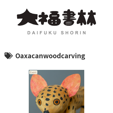
Oaxacanwoodcarving
Event