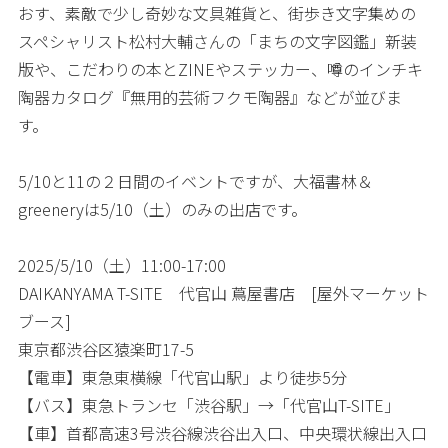
おす、素敵で少し奇妙な文具雑貨と、街歩き文字集めの
スペシャリスト松村大輔さんの「まちの文字図鑑」新装
版や、こだわりの本とZINEやステッカー、噂のインチキ
陶器カタログ『無用的芸術フクモ陶器』などが並びま
す。
5/10と11の２日間のイベントですが、大福書林＆
greeneryは5/10（土）のみの出店です。
2025/5/10（土）11:00-17:00
DAIKANYAMA T-SITE 代官山 蔦屋書店 [屋外マーケット
ブース]
東京都渋谷区猿楽町17-5
【電車】東急東横線「代官山駅」より徒歩5分
【バス】東急トランセ「渋谷駅」→「代官山T-SITE」
【車】首都高速3号渋谷線渋谷出入口、中央環状線出入口