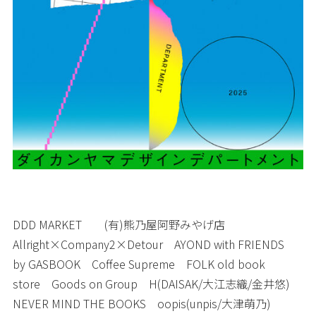
DDD MARKET (有)熊乃屋阿野みやげ店
Allright×Company2×Detour AYOND with FRIENDS
by GASBOOK Coffee Supreme FOLK old book
store Goods on Group H(DAISAK/大江志織/金井悠)
NEVER MIND THE BOOKS oopis(unpis/大津萌乃)