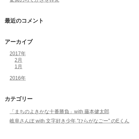
最近のコメント
アーカイブ
2017年
2月
1月
2016年
カテゴリー
「まちのよきかな十番勝負」with 藤本健太郎
岐阜さんぽ with 文字好き少年 ”ひらがなごー” のEくん